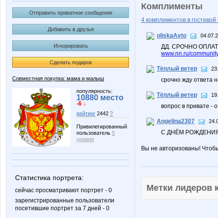
Комплименты
Отправить приватное сообщение
4 комплиментов в гостевой 
Добавить в друзья
oliskaAvto
04.07.
Игнорировать
ДД. СРОЧНО ОПЛА
www.nn.ru/community/
Сделать подарок
Тёплый ветер
23
Совместная покупка: мама и малыш
срочно жду ответа н
популярность:
Тёплый ветер
19
10880 место
-6 ↓
вопрос в привате - 
рейтинг
2442
?
Angelina2307
24.
Привилегированный
С ДНЁМ РОЖДЕНИЯ!
пользователь
5
уровня
Вы не авторизованы! Чтоб
Статистика портрета:
Метки лидеров
сейчас просматривают портрет - 0
зарегистрированные пользователи
посетившие портрет за 7 дней - 0